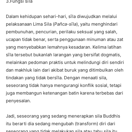
3.Fungsi sīla
Dalam kehidupan sehari-hari, sīla diwujudkan melalui
pelaksanaan Lima Sila (
Pañca-sīla
), yaitu menghindari
pembunuhan, pencurian, perilaku seksual yang salah,
ucapan tidak benar, serta penggunaan minuman atau zat
yang menyebabkan lemahnya kesadaran. Kelima latihan
sīla tersebut bukanlah larangan yang bersifat dogmatis,
melainkan pedoman praktis untuk melindungi diri sendiri
dan makhluk lain dari akibat buruk yang ditimbulkan oleh
tindakan yang tidak bersīla. Dengan menaati sila,
seseorang tidak hanya mengurangi konflik sosial, tetapi
juga membangun ketenangan batin karena terbebas dari
penyesalan.
Jadi, seseorang yang sedang menerapkan sila Buddhis
itu berarti dia sedang mengubah (transform) diri dari
seseorang yang tidak melakukan sila atau tahu sila itu