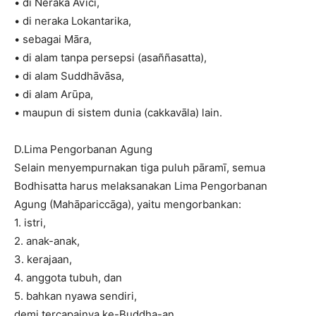
• di Neraka Avīci,
• di neraka Lokantarika,
• sebagai Māra,
• di alam tanpa persepsi (asaññasatta),
• di alam Suddhāvāsa,
• di alam Arūpa,
• maupun di sistem dunia (cakkavāla) lain.
D.Lima Pengorbanan Agung
Selain menyempurnakan tiga puluh pāramī, semua
Bodhisatta harus melaksanakan Lima Pengorbanan
Agung (Mahāpariccāga), yaitu mengorbankan:
1. istri,
2. anak-anak,
3. kerajaan,
4. anggota tubuh, dan
5. bahkan nyawa sendiri,
demi tercapainya ke-Buddha-an.