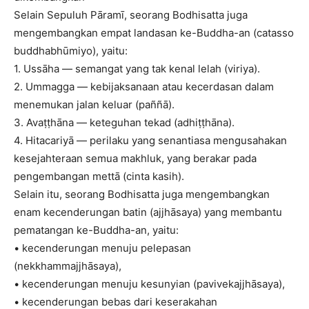
Selain Sepuluh Pāramī, seorang Bodhisatta juga
mengembangkan empat landasan ke-Buddha-an (catasso
buddhabhūmiyo), yaitu:
1. Ussāha — semangat yang tak kenal lelah (viriya).
2. Ummagga — kebijaksanaan atau kecerdasan dalam
menemukan jalan keluar (paññā).
3. Avaṭṭhāna — keteguhan tekad (adhiṭṭhāna).
4. Hitacariyā — perilaku yang senantiasa mengusahakan
kesejahteraan semua makhluk, yang berakar pada
pengembangan mettā (cinta kasih).
Selain itu, seorang Bodhisatta juga mengembangkan
enam kecenderungan batin (ajjhāsaya) yang membantu
pematangan ke-Buddha-an, yaitu:
• kecenderungan menuju pelepasan
(nekkhammajjhāsaya),
• kecenderungan menuju kesunyian (pavivekajjhāsaya),
• kecenderungan bebas dari keserakahan