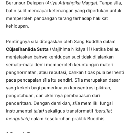
Berunsur Delapan (
Ariya Aṭṭhaṅgika Magga
). Tanpa sīla,
batin sulit mencapai ketenangan yang diperlukan untuk
memperoleh pandangan terang terhadap hakikat
kehidupan.
Pentingnya sīla ditegaskan oleh Sang Buddha dalam
Cūḷasīhanāda Sutta
(Majjhima Nikāya 11) ketika beliau
menjelaskan bahwa kehidupan suci tidak dijalankan
semata-mata demi memperoleh keuntungan materi,
penghormatan, atau reputasi, bahkan tidak pula berhenti
pada pencapaian sīla itu sendiri. Sīla merupakan dasar
yang kokoh bagi pemerkuatan konsentrasi pikiran,
pengetahuan, dan akhirnya pembebasan dari
penderitaan. Dengan demikian,
sīla
memiliki fungsi
instrumental
(alat)
sekaligus transformatif
(bersifat
mengubah)
dalam keseluruhan praktik Buddhis.