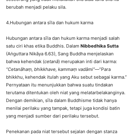
berubah menjadi pelaku sila.
4.Hubungan antara sīla dan hukum karma
Hubungan antara sīla dan hukum karma menjadi salah
satu ciri khas etika Buddhis. Dalam
Nibbedhika Sutta
(Aṅguttara Nikāya 6.63), Sang Buddha menjelaskan
bahwa kehendak (
cetanā
) merupakan inti dari karma:
“Cetanāhaṃ, bhikkhave, kammaṃ vadāmi”
—”Para
bhikkhu, kehendak itulah yang Aku sebut sebagai karma.”
Pernyataan itu menunjukkan bahwa suatu tindakan
terutama ditentukan oleh niat yang melatarbelakanginya.
Dengan demikian, sīla dalam Buddhisme tidak hanya
menilai perilaku yang tampak, tetapi juga kondisi batin
yang menjadi sumber dari perilaku tersebut.
Penekanan pada niat tersebut sejalan dengan stanza