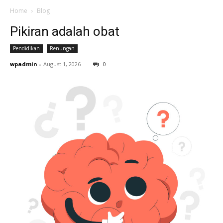
Home
Blog
Pikiran adalah obat
Pendidikan
Renungan
wpadmin
-
August 1, 2026
0