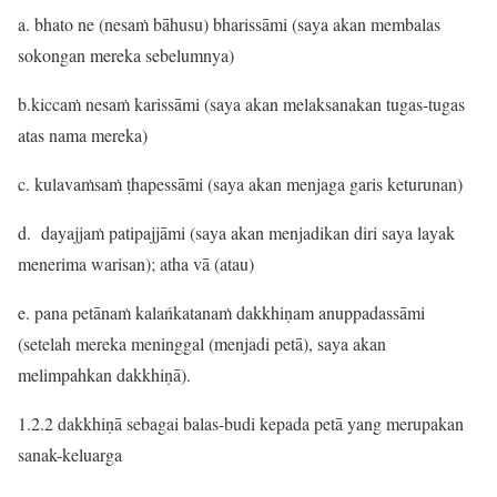
a. bhato ne (nesaṁ bāhusu) bharissāmi (saya akan membalas
sokongan mereka sebelumnya)
b.kiccaṁ nesaṁ karissāmi (saya akan melaksanakan tugas-tugas
atas nama mereka)
c. kulavaṁsaṁ ṭhapessāmi (saya akan menjaga garis keturunan)
d. dayajjaṁ patipajjāmi (saya akan menjadikan diri saya layak
menerima warisan); atha vā (atau)
e. pana petānaṁ kalańkatanaṁ dakkhiṇam anuppadassāmi
(setelah mereka meninggal (menjadi petā), saya akan
melimpahkan dakkhiṇā).
1.2.2 dakkhiṇā sebagai balas-budi kepada petā yang merupakan
sanak-keluarga