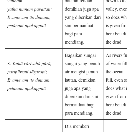
vuṭṭhaṁ,
dataran rendah,
down to the
yathā ninnaṁ pavattati;
demikian juga apa
valley, even
Evamevaṁ ito dinnaṁ,
yang diberikan dari
so does what
petānaṁ upakappati.
sini bermanfaat
is given from
bagi para
here benefit
mendiang.
the dead.
Bagaikan sungai-
As rivers full
8.
Yathā vārivahā pūrā,
sungai yang penuh
of water fill
paripūrenti sāgaraṁ;
air mengisi penuh
the ocean
Evamevaṁ ito dinnaṁ,
lautan, demikian
full, even so
petānaṁ upakappati.
juga apa yang
does what is
diberikan dari sini
given from
bermanfaat bagi
here benefit
para mendiang.
the dead.
Dia memberi