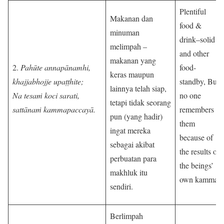
Plentiful
Makanan dan
food &
minuman
drink–solid
melimpah –
and other
makanan yang
2.
Pahūte annapānamhi,
food-
keras maupun
khajjabhojje upaṭṭhite;
standby, But
lainnya telah siap,
Na tesaṁ koci sarati,
no one
tetapi tidak seorang
sattānaṁ kammapaccayā.
remembers
pun (yang hadir)
them
ingat mereka
because of
sebagai akibat
the results of
perbuatan para
the beings’
makhluk itu
own kamma
sendiri.
Berlimpah