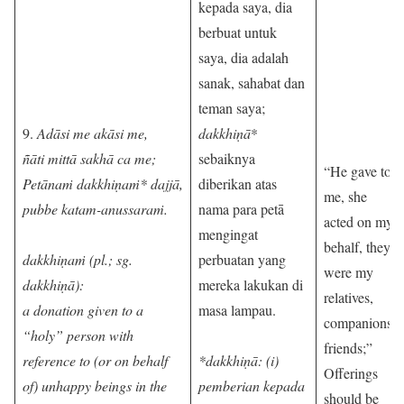
kepada saya, dia
berbuat untuk
saya, dia adalah
sanak, sahabat dan
teman saya;
9.
Adāsi me akāsi me,
dakkhiṇā
*
ñāti mittā sakhā ca me;
sebaiknya
“He gave to
Petānaṁ dakkhiṇaṁ* dajjā,
diberikan atas
me, she
pubbe katam-anussaraṁ.
nama para petā
acted on my
mengingat
behalf, they
dakkhiṇaṁ (pl.; sg.
perbuatan yang
were my
dakkhiṇā):
mereka lakukan di
relatives,
a donation given to a
masa lampau.
companions,
“holy” person with
friends;”
reference to (or on behalf
*dakkhiṇā: (i)
Offerings
of) unhappy beings in the
pemberian kepada
should be