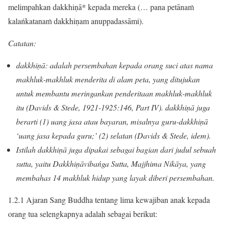
melimpahkan dakkhiṇā* kepada mereka (… pana petānaṁ
kalańkatanaṁ dakkhiṇam anuppadassāmi).
Catatan:
dakkhi
ṇ
ā: adalah persembahan kepada orang suci atas nama
makhluk-makhluk menderita di alam peta, yang ditujukan
untuk membantu meringankan penderitaan makhluk-makhluk
itu (Davids & Stede, 1921-1925:146, Part IV). dakkhi
ṇ
ā juga
berarti (1) uang jasa atau bayaran, misalnya guru-dakkhi
ṇ
ā
‘uang jasa kepada guru;’ (2) selatan (Davids & Stede, idem).
Istilah dakkhi
ṇ
ā juga dipakai sebagai bagian dari judul sebuah
sutta, yaitu Dakkhi
ṇ
āvibańga Sutta, Majjhima Nikāya, yang
membahas 14 makhluk hidup yang layak diberi persembahan.
1.2.1 Ajaran Sang Buddha tentang lima kewajiban anak kepada
orang tua selengkapnya adalah sebagai berikut: