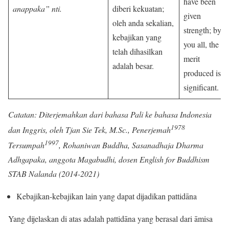
have been
anappaka” nti
.
diberi kekuatan;
given
oleh anda sekalian,
strength; by
kebajikan yang
you all, the
telah dihasilkan
merit
adalah besar.
produced is
significant.
Catatan: Diterjemahkan dari bahasa Pali ke bahasa Indonesia
1978
dan Inggris, oleh Tjan Sie Tek, M.Sc., Penerjemah
1997
Tersumpah
, Rohaniwan Buddha, Sasanadhaja Dharma
Adhgapaka, anggota Magabudhi, dosen English for Buddhism
STAB Nalanda (2014-2021)
Kebajikan-kebajikan lain yang dapat dijadikan pattidāna
Yang dijelaskan di atas adalah pattidāna yang berasal dari āmisa