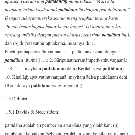
upāsikā visesato taṃ
pattidānaṃ
manasākāsi (“Mari kita
ucapkan terima kasih untuk
pattidāna
itu dengan penuh hormat.”
Dengan sukacita mereka semua mengucapkan terima kasih
‘Benar-benar bagus, benar-benar bagus!’ Di antara mereka,
seorang upāsīka dengan pikiran khusus menerima
pattidāna
itu.)
,
dan (b) di Petāvatthu-aṭṭhakathā, misalnya di: 1.
Khettūpamapetavatthuvaṇṇanā: … pattidānavasena [dengan
pattidāna
(itu/ini)] ….; 2. Sāriputtattheramātupetivatthuvaṇṇanā:
pattidānaṃ
pattidāna
158. ‘‘…, mayhaṃ
dehi (Berilah saya
);
10. Khallāṭiyapetivatthuvaṇṇanā: mayhaṃ ādisa pattidānaṃ dehi
pattidāna
(Berilah saya
yang seperti itu).
1.5 Definisi
1.5.1 Davids & Stede (idem):
pattidāna adalah (i) pemberian atau dāna yang dialihkan; (ii)
pemberian kebajikan (sebagai perolehan yang bersifat permanen),