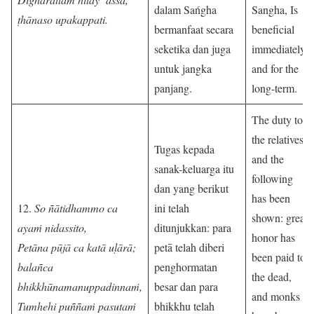
dalam Sańgha
Sangha, Is
ṭhānaso upakappati.
bermanfaat secara
beneficial
seketika dan juga
immediately
untuk jangka
and for the
panjang.
long-term.
The duty to
the relatives
Tugas kepada
and the
sanak-keluarga itu
following
dan yang berikut
has been
12.
So ñātidhammo ca
ini telah
shown: great
ayaṁ nidassito,
ditunjukkan: para
honor has
Petāna pūjā ca katā uḷārā;
petā telah diberi
been paid to
balañca
penghormatan
the dead,
bhikkhūnamanuppadinnaṁ,
besar dan para
and monks
Tumhehi puññaṁ pasutaṁ
bhikkhu telah