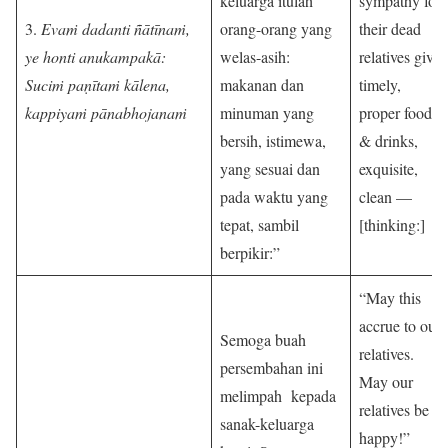
keluarga itulah
sympathy for
3.
Evaṁ dadanti ñātīnaṁ,
orang-orang yang
their dead
ye honti anukampakā:
welas-asih:
relatives give
Suciṁ paṇītaṁ kālena,
makanan dan
timely,
kappiyaṁ pānabhojanaṁ
minuman yang
proper food
bersih, istimewa,
& drinks,
yang sesuai dan
exquisite,
pada waktu yang
clean —
tepat, sambil
[thinking:]
berpikir:”
“May this
accrue to our
Semoga buah
relatives.
persembahan ini
May our
melimpah kepada
relatives be
sanak-keluarga
happy!”