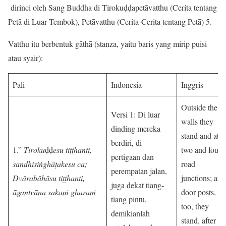
dirinci oleh Sang Buddha di Tirokuḍḍapetāvatthu (Cerita tentang
Petā di Luar Tembok), Petāvatthu (Cerita-Cerita tentang Petā) 5.
Vatthu itu berbentuk gāthā (stanza, yaitu baris yang mirip puisi
atau syair):
Pali
Indonesia
Inggris
Outside the
Versi 1: Di luar
walls they
dinding mereka
stand and at
berdiri, di
1.”
Tiroku
ḍḍ
esu tiṭṭhanti,
two and four-
pertigaan dan
sandhisiṅghāṭakesu ca;
road
perempatan jalan,
Dvārabāhāsu tiṭṭhanti,
junctions; at
juga dekat tiang-
āgantvāna sakaṁ gharaṁ
door posts,
tiang pintu,
too, they
demikianlah
stand, after