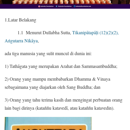
1.Latar Belakang
1.1 Menurut Dullabha Sutta,
Tikanipātapāḷi (12)(2)(2),
Ańgutarra Nikāya
,
ada tiga manusia yang sulit muncul di dunia ini:
1) Tathāgata yang merupakan Arahat dan Sammasaṁbuddha;
2) Orang yang mampu membabarkan Dhamma & Vinaya
sebagaimana yang diajarkan oleh Sang Buddha; dan
3) Orang yang tahu terima kasih dan mengingat perbuatan orang
lain bagi dirinya (kataññu katavedī, atau kataññu katavedin).