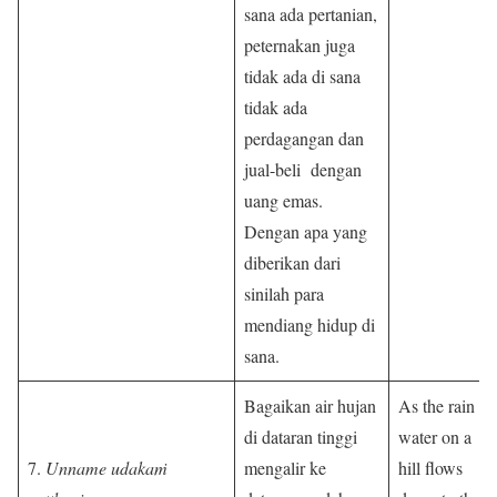
sana ada pertanian,
peternakan juga
tidak ada di sana
tidak ada
perdagangan dan
jual-beli dengan
uang emas.
Dengan apa yang
diberikan dari
sinilah para
mendiang hidup di
sana.
Bagaikan air hujan
As the rain
di dataran tinggi
water on a
7.
Unname udakaṁ
mengalir ke
hill flows