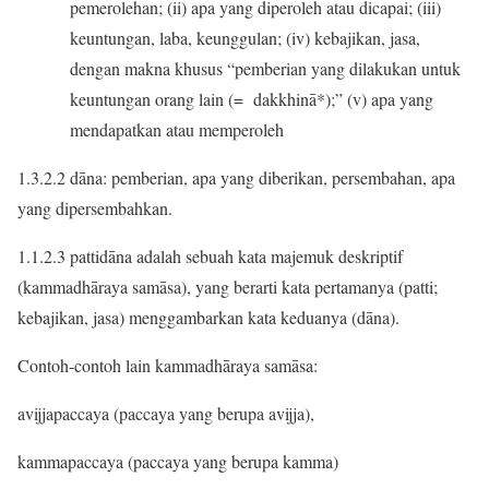
pemerolehan; (ii) apa yang diperoleh atau dicapai; (iii)
keuntungan, laba, keunggulan; (iv) kebajikan, jasa,
dengan makna khusus “pemberian yang dilakukan untuk
keuntungan orang lain (= dakkhinā*);” (v) apa yang
mendapatkan atau memperoleh
1.3.2.2 dāna: pemberian, apa yang diberikan, persembahan, apa
yang dipersembahkan.
1.1.2.3 pattidāna adalah sebuah kata majemuk deskriptif
(kammadhāraya samāsa), yang berarti kata pertamanya (patti;
kebajikan, jasa) menggambarkan kata keduanya (dāna).
Contoh-contoh lain kammadhāraya samāsa:
avijjapaccaya (paccaya yang berupa avijja),
kammapaccaya (paccaya yang berupa kamma)