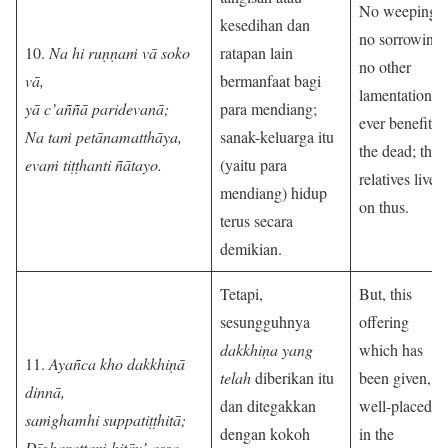
No weeping,
kesedihan dan
no sorrowing
10.
Na hi ruṇṇaṁ vā soko
ratapan lain
no other
vā,
bermanfaat bagi
lamentation
yā c’aññā paridevanā;
para mendiang;
ever benefits
Na taṁ petānamatthāya,
sanak-keluarga itu
the dead; the
evaṁ tiṭṭhanti ñātayo.
(yaitu para
relatives live
mendiang) hidup
on thus.
terus secara
demikian.
Tetapi,
But, this
sesungguhnya
offering
dakkhiṇa yang
which has
11.
Ayañca kho dakkhiṇā
telah
diberikan itu
been given,
dinnā,
dan ditegakkan
well-placed
saṁghamhi suppatiṭṭhitā;
dengan kokoh
in the
Dīgharattaṁ hitāy’ assa,