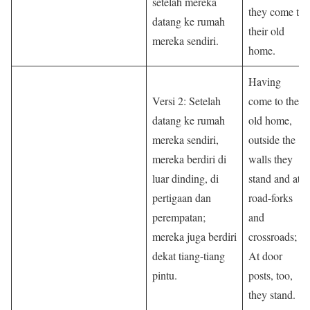
setelah mereka
they come to
datang ke rumah
their old
mereka sendiri.
home.
Having
Versi 2: Setelah
come to their
datang ke rumah
old home,
mereka sendiri,
outside the
mereka berdiri di
walls they
luar dinding, di
stand and at
pertigaan dan
road-forks
perempatan;
and
mereka juga berdiri
crossroads;
dekat tiang-tiang
At door
pintu.
posts, too,
they stand.