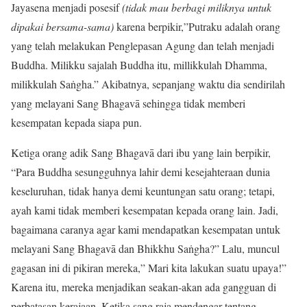
Jayasena menjadi posesif
(tidak mau berbagi miliknya untuk
dipakai bersama-sama)
karena berpikir,”Putraku adalah orang
yang telah melakukan Penglepasan Agung dan telah menjadi
Buddha. Milikku sajalah Buddha itu, millikkulah Dhamma,
milikkulah Saṅgha.” Akibatnya, sepanjang waktu dia sendirilah
yang melayani Sang Bhagavā sehingga tidak memberi
kesempatan kepada siapa pun.
Ketiga orang adik Sang Bhagavā dari ibu yang lain berpikir,
“Para Buddha sesungguhnya lahir demi kesejahteraan dunia
keseluruhan, tidak hanya demi keuntungan satu orang; tetapi,
ayah kami tidak memberi kesempatan kepada orang lain. Jadi,
bagaimana caranya agar kami mendapatkan kesempatan untuk
melayani Sang Bhagavā dan Bhikkhu Saṅgha?” Lalu, muncul
gagasan ini di pikiran mereka,” Mari kita lakukan suatu upaya!”
Karena itu, mereka menjadikan seakan-akan ada gangguan di
perbatasan kerajaan. Ketika sang raja mendengar tentang