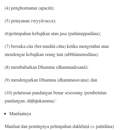
(4) penghormatan (apaciti);
(5) pelayanan (veyyāvacca);
(6)pelimpahan kebajikan atau jasa (pattānuppadāna);
(7) bersuka-cita (ber-muditā-citta) ketika mengetahui atau
mendengar kebajikan orang lain (abbhānumodāna);
(8) membabarkan Dhamma (dhammadesanā);
(9) mendengarkan Dhamma (dhammasavana); dan
(10) pelurusan pandangan benar seseorang (pembetulan
pandangan; diṭṭhijukamma).’
Manfaatnya
Manfaat dan pentingnya pelimpahan dakkhiṇā (= pattidāna)