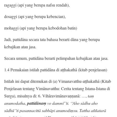
ragaggi (api yang berupa nafsu rendah),
dosaggi (api yang berupa kebencian),
mohaggi (api yang berupa kebodohan batin)
Jadi, pattidāna secara tata bahasa berarti dāna yang berupa
kebajikan atau jasa.
Secara umum, pattidāna berarti pelimpahan kebajikan atau jasa.
1.4 Pemakaian istilah pattidāna di aṭṭhakathā (kitab penjelasan)
Istilah ini dapat ditemukan di (a) Vimanavatthu-aṭṭhakathā (Kitab
Penjelasan tentang Vimānavatthu: Cerita tentang Istana-Istana di
Surga), misalnya di: 6. Vihāravimānavaṇṇanā: …,
taṃ
anumodatha,
pattidānaṃ
vo dammī’’ti. ‘‘Aho sādhu aho
sādhū’’ti pasannacittā sabbāpi anumodiṃsu. Tattha aññatarā