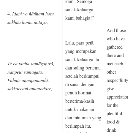
kami. Semoga
sanak-keluarga
4.
Idaṁ vo ñātīnaṁ hotu,
kami bahagia!”
sukhitā hontu ñātayo;
And those
who have
Lalu, para petā,
gathered
yang merupakan
there and
sanak-keluarga itu
Te ca tattha samāgantvā,
met each
dan saling bertemu
ñātipetā samāgatā,
other
setelah berkumpul
Pahūte annapānamhi,
respectfully
di sana, dengan
sakkaccaṁ anumodare;
give
penuh hormat
appreciation
berterima-kasih
for the
untuk makanan
plentiful
dan minuman yang
food &
berlimpah itu,
drink,