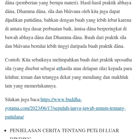
dāna (pemberian yang berupa materi). Hasil-hasil praktik abhaya
dāna, Dhamma dāna, sīla dan bhāvana oleh kita juga dapat
dijadikan pattidāna, bahkan dengan buah yang lebih lebat karena
di antara tiga dasar perbuatan baik, āmisa dāna berperingkat di
bawah abhaya dāna dan Dhamma dāna. Buah dari praktik sīla
dan bhāvana bernilai lebih tinggi daripada buah praktik dāna.
Contoh: Kita sebaiknya melimpahkan buah dari praktik uposatha
sīla (yang disebut sebagai a
ṭṭ
hasīla atau delapan sīla) kepada para
leluhur, teman dan tetangga dekat yang mendiang dan makhluk
lain yang memerlukannya.
Silakan juga baca:
https://www.buddha-
gotama.com/2023/06/17/sepuluh-tanya-jawab-umum-tentang-
pattidana/
PENJELASAN CERITA TENTANG PETā DI LUAR
DINDING