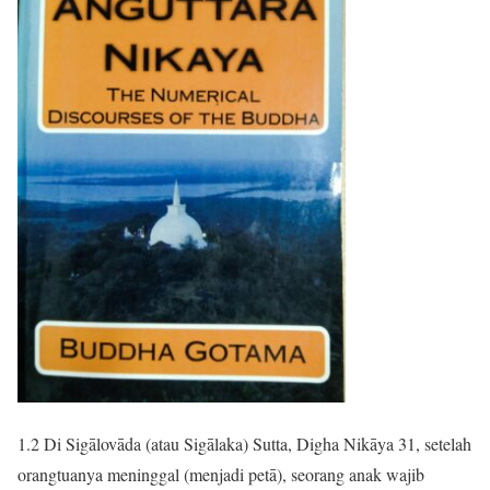
1.2 Di Sigālovāda (atau Sigālaka) Sutta, Digha Nikāya 31, setelah
orangtuanya meninggal (menjadi petā), seorang anak wajib