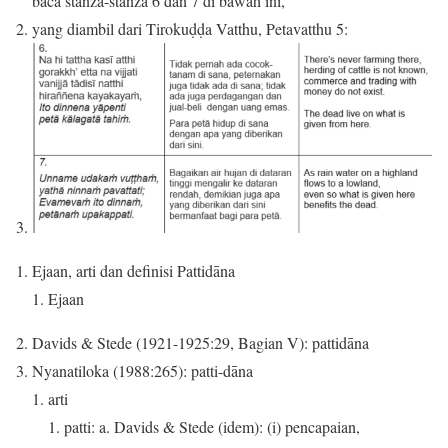
baca stanza-stanza 6 dan 7 di bawah ini,
yang diambil dari Tirokuḍḍa Vatthu, Petavatthu 5:
Ejaan, arti dan definisi Pattidāna
Ejaan
Davids & Stede (1921-1925:29, Bagian V): pattidāna
Nyanatiloka (1988:265): patti-dāna
arti
patti: a. Davids & Stede (idem): (i) pencapaian,