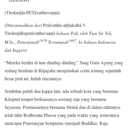
(Tirokuḍḍa-PETāvatthuvaṇṇā)
(Diterjemahkan dari
Petāvatthu-aṭṭhakathā 5:
Tirokuḍḍhapetāvatthuvaṇṇā
bahasa Pali, oleh Tjan Sie Tek,
1978
1997
M.Sc., Penerjemah
Tersumpah
, ke bahasa Indonesia
dan Inggris)
“Mereka berdiri di luar dinding-dinding.” Sang Guru Agung yang
sedang berdiam di Rājagaha menjelaskan cerita tentang sejumlah
besar petā ini. Inilah rinciannya:
Sembilan puluh dua kappa lalu, ada sebuah kota yang bernama
Kāsipurī tempat berkuasanya seorang raja yang bernama
Jayasena. Permaisurinya bernama Sīrimā dan di dalam rahimnya
telah lahir Bodhisatta Phussa yang pada waktu yang semestinya
mencapai Penerangan Sempurna (menjadi Buddha). Raja