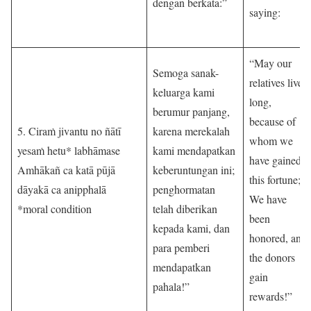
dengan berkata:”
saying:
“May our
Semoga sanak-
relatives live
keluarga kami
long,
berumur panjang,
because of
5. Ciraṁ jivantu no ñātī
karena merekalah
whom we
yesaṁ hetu* labhāmase
kami mendapatkan
have gained
Amhākañ ca katā pūjā
keberuntungan ini;
this fortune;
dāyakā ca anipphalā
penghormatan
We have
*moral condition
telah diberikan
been
kepada kami, dan
honored, and
para pemberi
the donors
mendapatkan
gain
pahala!”
rewards!”