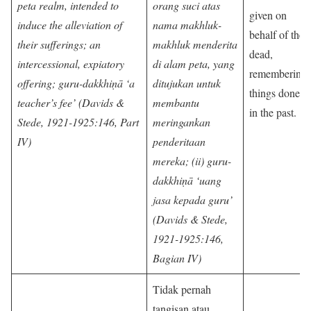
peta realm, intended to
orang suci atas
given on
induce the alleviation of
nama makhluk-
behalf of the
their sufferings; an
makhluk menderita
dead,
intercessional, expiatory
di alam peta, yang
remembering
offering; guru-dakkhiṇā ‘a
ditujukan untuk
things done
teacher’s fee’ (Davids &
membantu
in the past.
Stede, 1921-1925:146, Part
meringankan
IV)
penderitaan
mereka; (ii) guru-
dakkhiṇā ‘uang
jasa kepada guru’
(Davids & Stede,
1921-1925:146,
Bagian IV)
Tidak pernah
tangisan atau