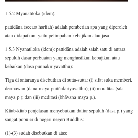
1.5.2 Myanatiloka (idem):
pattidāna (secara harfiah) adalah pemberian apa yang diperoleh
atau didapatkan, yaitu pelimpahan kebajikan atau jasa
1.5.3 Nyanatiloka (idem): pattidāna adalah salah satu di antara
sepuluh dasar perbuatan yang menghasilkan kebajikan atau
kebaikan (dasa puññakiriyavatthu):
Tiga di antaranya disebutkan di sutta-sutta: (i) sifat suka memberi,
dermawan (dana-maya-puññakiriyavatthu); (ii) moralitas (sīla-
maya-p.); dan (iii) meditasi (bhāvana-maya-p.).
Kitab-kitab penjelasan menyebutkan daftar sepuluh (dasa p.) yang
sangat populer di negeri-negeri Buddhis:
(1)-(3) sudah disebutkan di atas;