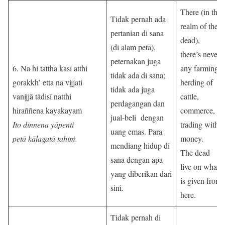
There (in the
Tidak pernah ada
realm of the
pertanian di sana
dead),
(di alam petā),
there’s never
peternakan juga
6. Na hi tattha kasī atthi
any farming,
tidak ada di sana;
gorakkh’ etta na vijjati
herding of
tidak ada juga
vanijjā tādisī natthi
cattle,
perdagangan dan
hiraññena kayakayaṁ
commerce,
jual-beli dengan
Ito dinnena yāpenti
trading with
uang emas. Para
petā kālagatā tahiṁ.
money.
mendiang hidup di
The dead
sana dengan apa
live on what
yang diberikan dari
is given from
sini.
here.
Tidak pernah di