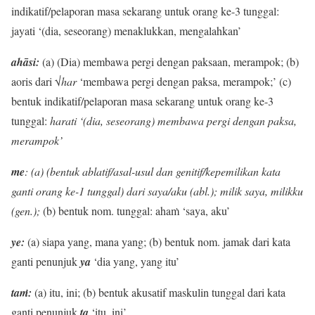
indikatif/pelaporan masa sekarang untuk orang ke-3 tunggal:
jayati ‘(dia, seseorang) menaklukkan, mengalahkan’
ahāsi:
(a) (Dia) membawa pergi dengan paksaan, merampok; (b)
aoris dari √
har
‘membawa pergi dengan paksa, merampok;’ (c)
bentuk indikatif/pelaporan masa sekarang untuk orang ke-3
tunggal:
harati ‘(dia, seseorang) membawa pergi dengan paksa,
merampok’
me
: (a) (bentuk ablatif/asal-usul dan genitif/kepemilikan kata
ganti orang ke-1 tunggal) dari saya/aku (abl.); milik saya, milikku
(gen.);
(b) bentuk nom. tunggal: ahaṁ ‘saya, aku’
ye:
(a) siapa yang, mana yang; (b) bentuk nom. jamak dari kata
ganti penunjuk
ya
‘dia yang, yang itu’
taṁ:
(a) itu, ini; (b) bentuk akusatif maskulin tunggal dari kata
ganti penunjuk
ta
‘itu, ini’