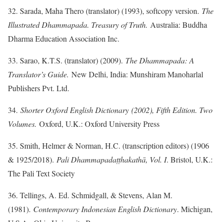
32. Sarada, Maha Thero (translator) (1993), softcopy version.
The
Illustrated Dhammapada. Treasury of Truth.
Australia: Buddha
Dharma Education Association Inc.
33. Sarao, K.T.S. (translator) (2009).
The Dhammapada: A
Translator’s Guide.
New Delhi, India: Munshiram Manoharlal
Publishers Pvt. Ltd.
34.
Shorter Oxford English Dictionary (2002), Fifth Edition. Two
Volumes.
Oxford, U.K.: Oxford University Press
35. Smith, Helmer & Norman, H.C. (transcription editors) (1906
& 1925/2018).
Pali Dhammapadaṭṭhakathā, Vol. I
. Bristol, U.K.:
The Pali Text Society
36. Tellings, A. Ed. Schmidgall, & Stevens, Alan M.
(1981).
Contemporary Indonesian English Dictionary
. Michigan,