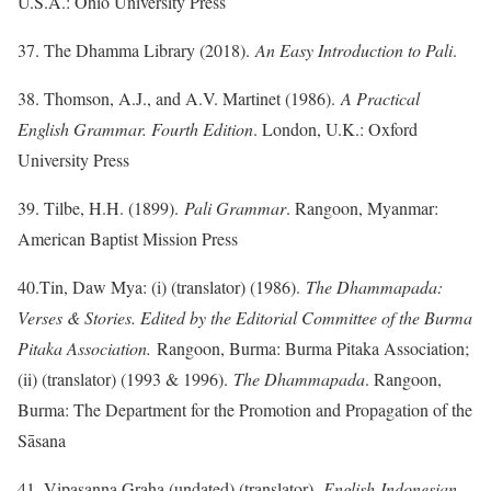
U.S.A.: Ohio University Press
37. The Dhamma Library (2018).
An Easy Introduction to Pali
.
38. Thomson, A.J., and A.V. Martinet (1986).
A Practical
English Grammar. Fourth Edition
. London, U.K.: Oxford
University Press
39. Tilbe, H.H. (1899).
Pali Grammar
. Rangoon, Myanmar:
American Baptist Mission Press
40.Tin, Daw Mya: (i) (translator) (1986).
The Dhammapada:
Verses & Stories. Edited by the Editorial Committee of the Burma
Pitaka Association.
Rangoon, Burma: Burma Pitaka Association;
(ii) (translator) (1993 & 1996).
The Dhammapada
. Rangoon,
Burma: The Department for the Promotion and Propagation of the
Sāsana
41. Vipasanna Graha (undated) (translator).
English-Indonesian