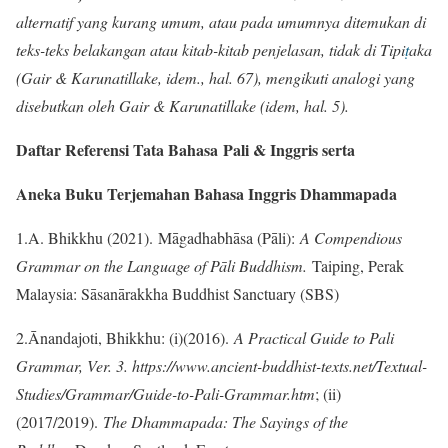
alternatif yang kurang umum, atau pada umumnya ditemukan di
teks-teks belakangan atau kitab-kitab penjelasan, tidak di Tipi
ṭ
aka
(Gair & Karunatillake, idem., hal. 67), mengikuti analogi yang
disebutkan oleh Gair & Karunatillake (idem, hal. 5).
Daftar Referensi Tata Bahasa
Pali & Inggris serta
Aneka Buku Terjemahan Bahasa Inggris Dhammapada
1.A. Bhikkhu (2021). Māgadhabhāsa (Pāli):
A Compendious
Grammar on the Language of Pāli Buddhism.
Taiping, Perak
Malaysia: Sāsanārakkha Buddhist Sanctuary (SBS)
2.Ānandajoti, Bhikkhu: (i)(2016).
A Practical Guide to Pali
Grammar, Ver. 3. https://www.ancient-buddhist-texts.net/Textual-
Studies/Grammar/Guide-to-Pali-Grammar.htm
; (ii)
(2017/2019).
The Dhammapada: The Sayings of the