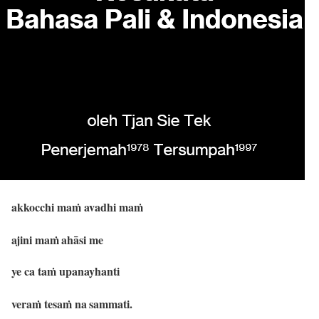
a
kkocchi maṁ avadhi maṁ
ajini maṁ
ahāsi me
ye ca taṁ upanayhanti
veraṁ tesaṁ na
sammati.