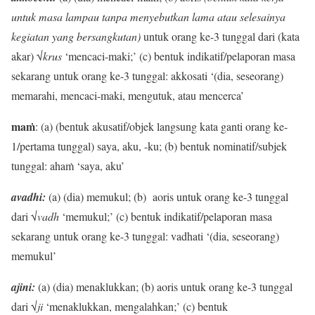
untuk masa lampau tanpa menyebutkan lama atau selesainya
kegiatan yang bersangkutan)
untuk orang ke-3 tunggal dari (kata
akar) √
krus
‘mencaci-maki;’ (c) bentuk indikatif/pelaporan masa
sekarang untuk orang ke-3 tunggal: akkosati ‘(dia, seseorang)
memarahi, mencaci-maki, mengutuk, atau mencerca’
maṁ
: (a) (bentuk akusatif/objek langsung kata ganti orang ke-
1/pertama tunggal) saya, aku, -ku; (b) bentuk nominatif/subjek
tunggal: ahaṁ ‘saya, aku’
avadhi:
(a) (dia) memukul; (b) aoris untuk orang ke-3 tunggal
dari √
vadh
‘memukul;’ (c) bentuk indikatif/pelaporan masa
sekarang untuk orang ke-3 tunggal: vadhati ‘(dia, seseorang)
memukul’
ajini:
(a) (dia) menaklukkan; (b) aoris untuk orang ke-3 tunggal
dari √
ji
‘menaklukkan, mengalahkan;’ (c) bentuk