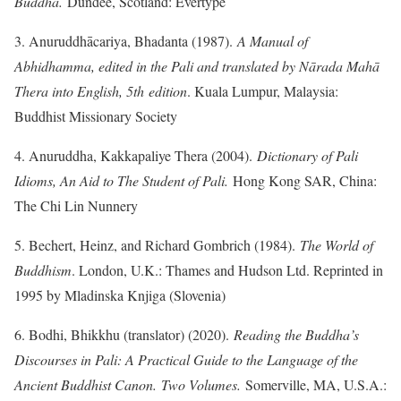
Buddha.
Dundee, Scotland: Evertype
3. Anuruddhācariya, Bhadanta (1987).
A Manual of
Abhidhamma, edited in the Pali and translated by Nārada Mahā
Thera into English, 5th edition
. Kuala Lumpur, Malaysia:
Buddhist Missionary Society
4. Anuruddha, Kakkapaliye Thera (2004).
Dictionary of Pali
Idioms, An Aid to The Student of Pali.
Hong Kong SAR, China:
The Chi Lin Nunnery
5. Bechert, Heinz, and Richard Gombrich (1984).
The World of
Buddhism
. London, U.K.: Thames and Hudson Ltd. Reprinted in
1995 by Mladinska Knjiga (Slovenia)
6. Bodhi, Bhikkhu (translator) (2020).
Reading the Buddha’s
Discourses in Pali: A Practical Guide to the Language of the
Ancient Buddhist Canon. Two Volumes.
Somerville, MA, U.S.A.: