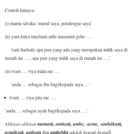
Contoh lainnya:
(i) mama sāvaka ‘murid saya, pendengar saya’
(ii) yaṁ kiñci mayhaṁ atthi imasmiṁ gehe …
‘(arti harfiah) apa pun yang ada yang merupakan milik saya di
rumah ini ….; apa pun yang milik saya di rumah ini ….’
(ii) tvaṁ … viya mātā me …
‘anda … sebagai ibu bagi/kepada saya ….’
tvaṁ … viya pita me ….
‘anda … sebagai ayah bagi/kepada saya ….’
ṁ
ṁ
ṁ
Akhiran-akhiran
mama
, amha
, amhe, -asme, -amhāka
,
ṁ
ṁ
amhebhi
asmāka
, amha
dan
adalah bentuk-bentulk