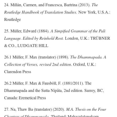
24. Millán, Carmen, and Francesca, Bartrina (2013).
The
Routledge Handbook of Translation Studies.
New York, U.S.A.:
Routledge
25. Müller, Edward (1884).
A Simpified Grammar of the Pali
Language. Edited by Reinhold Rost.
London, U.K.: TRÜBNER
& CO., LUDGATE HILL
26.1 Müller, F. Max (translator) (1898).
The Dhammapada. A
Collection of Verses, revised 2nd edition
. Oxford, U.K.:
Clarendon Press
26.2 Müller, F. Max & Fausböll, F. (1881/2011). The
Dhammapada and the Sutta Nipāta, 2nd edition. Surrey, BC,
Canada: Eremetical Press
27. Na, Thaw Ba (translator) (2020).
M.A. Thesis on the Four
Chapters of Dhammapada.
Thailand: Mahaculalongkorn