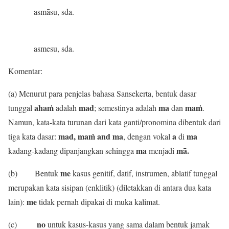
asmāsu, sda.
asmesu, sda.
Komentar:
(a) Menurut para penjelas bahasa Sansekerta, bentuk dasar
ahaṁ
mad
ma
maṁ
tunggal
adalah
; semestinya adalah
dan
.
Namun, kata-kata turunan dari kata ganti/pronomina dibentuk dari
mad, maṁ and ma
a
ma
tiga kata dasar:
, dengan vokal
di
ma
mā.
kadang-kadang dipanjangkan sehingga
menjadi
me
(b) Bentuk
kasus genitif, datif, instrumen, ablatif tunggal
merupakan kata sisipan (enklitik) (diletakkan di antara dua kata
me
lain):
tidak pernah dipakai di muka kalimat.
no
(c)
untuk kasus-kasus yang sama dalam bentuk jamak