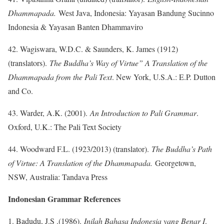
Dhammapada.
West Java, Indonesia: Yayasan Bandung Sucinno
Indonesia & Yayasan Banten Dhammaviro
42. Wagiswara, W.D.C. & Saunders, K. James (1912)
(translators).
The Buddha’s Way of Virtue” A Translation of the
Dhammapada from the Pali Text
. New York, U.S.A.: E.P. Dutton
and Co.
43. Warder, A.K. (2001).
An Introduction to Pali Grammar
.
Oxford, U.K.: The Pali Text Society
44. Woodward F.L. (1923/2013) (translator).
The Buddha’s Path
of Virtue: A Translation of the Dhammapada.
Georgetown,
NSW, Australia: Tandava Press
Indonesian Grammar References
Badudu, J.S .(1986).
Inilah Bahasa Indonesia yang Benar I
.