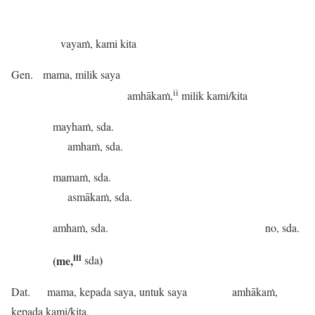
vayaṁ, kami kita
Gen. mama, milik saya
ii
amhākaṁ,
milik kami/kita
mayhaṁ, sda.
amhaṁ, sda.
mamaṁ, sda.
asmākaṁ, sda.
amhaṁ, sda. no, sda.
iii
(me,
)
sda
Dat. mama, kepada saya, untuk saya amhākaṁ,
kepada kami/kita,