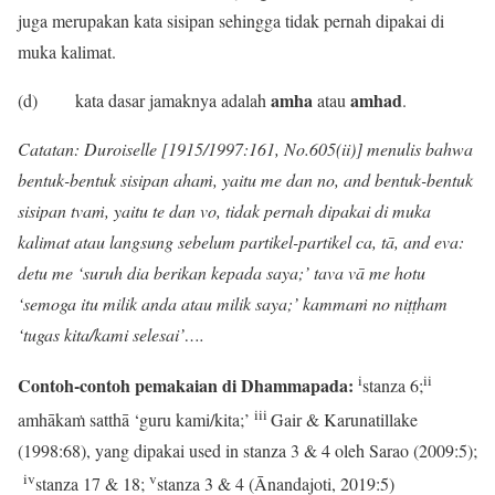
juga merupakan kata sisipan sehingga tidak pernah dipakai di
muka kalimat.
amha
amhad
(d) kata dasar jamaknya adalah
atau
.
Catatan: Duroiselle [1915/1997:161, No.605(ii)] menulis bahwa
bentuk-bentuk sisipan ahaṁ, yaitu me dan no, and bentuk-bentuk
sisipan tvaṁ, yaitu te dan vo, tidak pernah dipakai di muka
kalimat atau langsung sebelum partikel-partikel ca, tā, and eva:
detu me ‘suruh dia berikan kepada saya;’ tava vā me hotu
‘semoga itu milik anda atau milik saya;’ kammaṁ no niṭṭham
‘tugas kita/kami selesai’….
i
ii
Contoh-contoh pemakaian di Dhammapada:
stanza 6;
iii
amhākaṁ satthā ‘guru kami/kita;’
Gair & Karunatillake
(1998:68), yang dipakai used in stanza 3 & 4 oleh Sarao (2009:5);
iv
v
stanza 17 & 18;
stanza 3 & 4 (Ānandajoti, 2019:5)