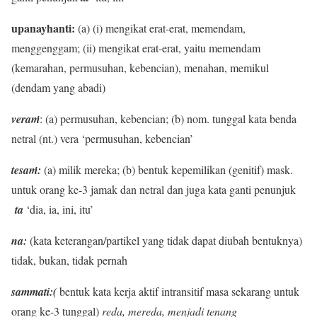
upanayhanti:
(a) (i) mengikat erat-erat, memendam,
menggenggam; (ii) mengikat erat-erat, yaitu memendam
(kemarahan, permusuhan, kebencian), menahan, memikul
(dendam yang abadi)
veraṁ
: (a) permusuhan, kebencian; (b) nom. tunggal kata benda
netral (nt.) vera ‘permusuhan, kebencian’
tesaṁ:
(a) milik mereka; (b) bentuk kepemilikan (genitif) mask.
untuk orang ke-3 jamak dan netral dan juga kata ganti penunjuk
ta
‘dia, ia, ini, itu’
na:
(kata keterangan/partikel yang tidak dapat diubah bentuknya)
tidak, bukan, tidak pernah
sammati:(
bentuk kata kerja aktif intransitif masa sekarang untuk
orang ke-3 tunggal)
reda, mereda, menjadi tenang