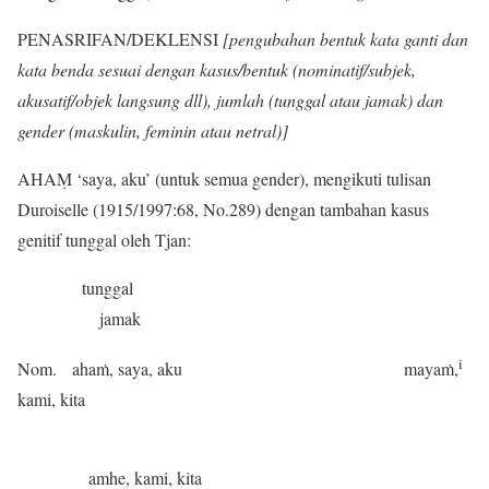
PENASRIFAN/DEKLENSI
[pengubahan bentuk kata ganti dan
kata benda sesuai dengan kasus/bentuk (nominatif/subjek,
akusatif/objek langsung dll), jumlah (tunggal atau jamak) dan
gender (maskulin, feminin atau netral)]
AHAṂ ‘saya, aku’ (untuk semua gender), mengikuti tulisan
Duroiselle (1915/1997:68, No.289) dengan tambahan kasus
genitif tunggal oleh Tjan:
tunggal
jamak
i
Nom. ahaṁ, saya, aku mayaṁ,
kami, kita
amhe, kami, kita