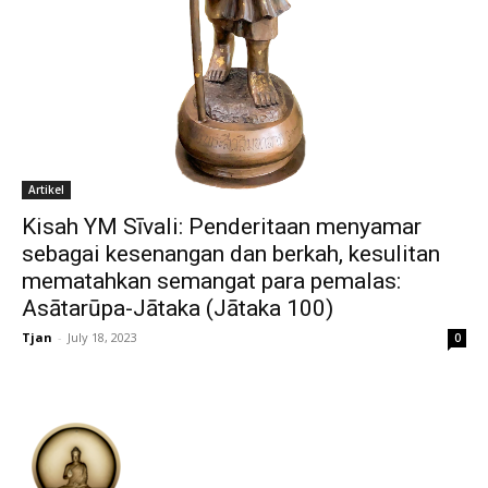
Artikel
Kisah YM Sīvali: Penderitaan menyamar
sebagai kesenangan dan berkah, kesulitan
mematahkan semangat para pemalas:
Asātarūpa-Jātaka (Jātaka 100)
Tjan
-
July 18, 2023
0