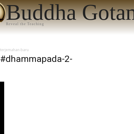
Buddha Gota
Reveal the Teaching
erjemahan-baru
 #dhammapada-2-