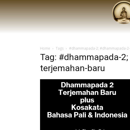
Home
Tags
#dhammapada-2; #dhammapada-2-t
Tag: #dhammapada-2;
terjemahan-baru