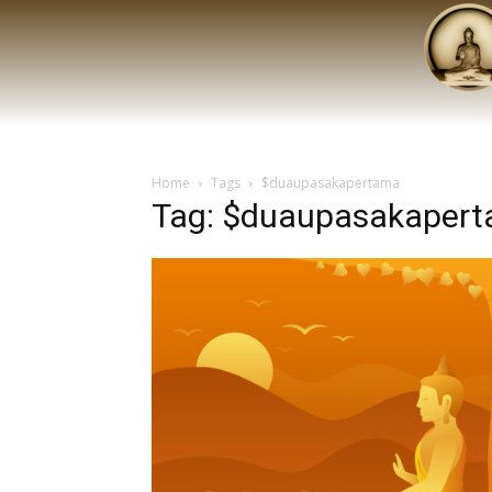
Home
Tags
$duaupasakapertama
Tag: $duaupasakaper