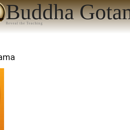
Buddha Gota
Reveal the Teaching
tama