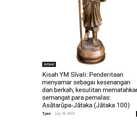
Artikel
Kisah YM Sīvali: Penderitaan
menyamar sebagai kesenangan
dan berkah, kesulitan mematahka
semangat para pemalas:
Asātarūpa-Jātaka (Jātaka 100)
Tjan
-
July 18, 2023