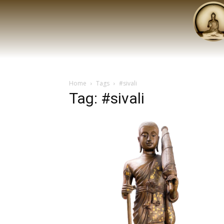
Home
Tags
#sivali
Tag: #sivali