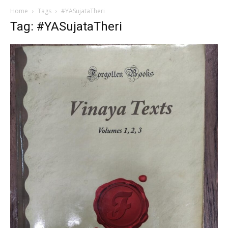
Home
Tags
#YASujataTheri
Tag: #YASujataTheri