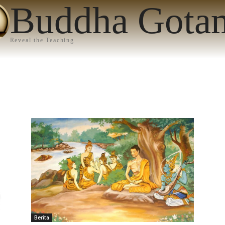
Buddha Gota
Reveal the Teaching
Berita