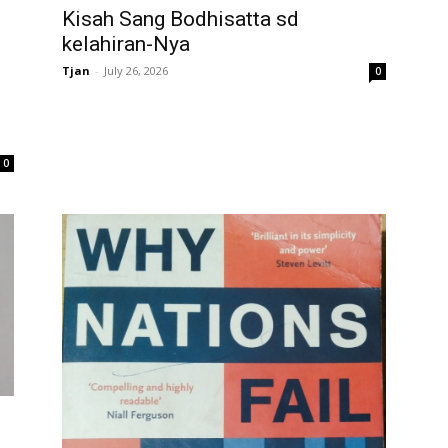
Kisah Sang Bodhisatta sd
kelahiran-Nya
Tjan
-
July 26, 2026
0
0