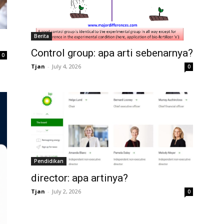
Berita
Control group: apa arti sebenarnya?
0
Tjan
-
July 4, 2026
0
Pendidikan
director: apa artinya?
Tjan
-
July 2, 2026
0