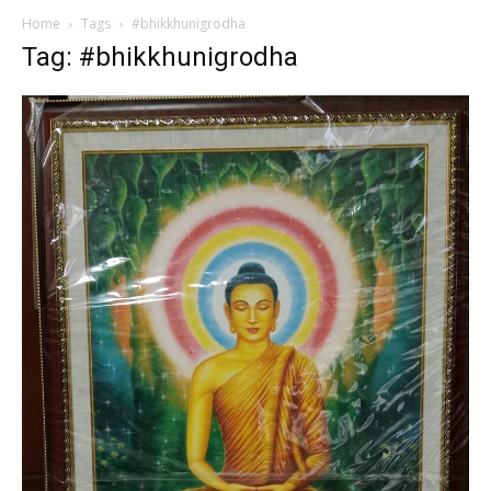
Home
Tags
#bhikkhunigrodha
Tag: #bhikkhunigrodha