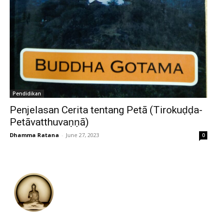
Pendidikan
Penjelasan Cerita tentang Petā (Tirokuḍḍa-
Petāvatthuvaṇṇā)
Dhamma Ratana
-
June 27, 2023
0