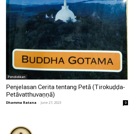
Pendidikan
Penjelasan Cerita tentang Petā (Tirokuḍḍa-
Petāvatthuvaṇṇā)
Dhamma Ratana
-
June 27, 2023
0