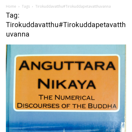
Home
Tags
Tirokuddavatthu#Tirokuddapetavatthuvanna
Tag:
Tirokuddavatthu#Tirokuddapetavatth
uvanna