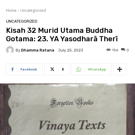
Home
Uncategorized
UNCATEGORIZED
Kisah 32 Murid Utama Buddha
Gotama: 23. YA Yasodharā Therī
By
Dhamma Ratana
156
0
July 25, 2023
Facebook
X
WhatsApp