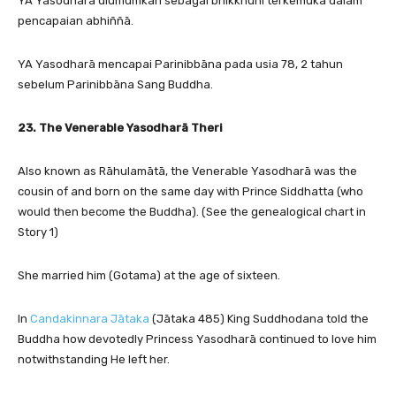
YA Yasodharā diumumkan sebagai bhikkhunī terkemuka dalam
pencapaian abhiññā.
YA Yasodharā mencapai Parinibbāna pada usia 78, 2 tahun
sebelum Parinibbāna Sang Buddha.
23. The Venerable Yasodharā Theri
Also known as Rāhulamātā, the Venerable Yasodharā was the
cousin of and born on the same day with Prince Siddhatta (who
would then become the Buddha). (See the genealogical chart in
Story 1)
She married him (Gotama) at the age of sixteen.
In
Candakinnara Jātaka
(Jātaka 485) King Suddhodana told the
Buddha how devotedly Princess Yasodharā continued to love him
notwithstanding He left her.