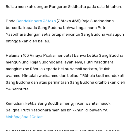
Beliau menikah dengan Pangeran Siddhatta pada usia 16 tahun.
Pada
Candakinnara Jātaka
(Jātaka 485) Raja Suddhodana
bercerita kepada Sang Buddha bahwa bagaimana Putri
Yasodharā dengan setia tetap mencintai Sang Buddha walaupun
ditinggalkan oleh beliau.
Halaman 103 Vinaya Piṭaka mencatat bahwa ketika Sang Buddha
mengunjungi Raja Suddhodana, ayah-Nya, Putri Yasodharā
mengirimkan Rāhula kepada beliau sambil berkata, “Itulah
ayahmu. Mintalah warisanmu dari beliau. “ Rāhula kecil mendekati
Sang Buddha dan atas permintaan Sang Buddha ditahbiskan oleh
YA Sāriputta.
Kemudian, ketika Sang Buddha mengijinkan wanita masuk
Saṅgha, Putri Yasodharā menjadi bhikkhuni di bawah YA
Mahāpajāpatī Gotami
.