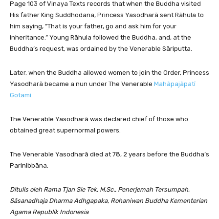
Page 103 of Vinaya Texts records that when the Buddha visited
His father King Suddhodana, Princess Yasodharā sent Rāhula to
him saying, “That is your father, go and ask him for your
inheritance.” Young Rāhula followed the Buddha, and, at the
Buddha’s request, was ordained by the Venerable Sāriputta.
Later, when the Buddha allowed women to join the Order, Princess
Yasodharā became a nun under The Venerable
Mahāpajāpatī
Gotami
.
The Venerable Yasodharā was declared chief of those who
obtained great supernormal powers.
The Venerable Yasodharā died at 78, 2 years before the Buddha’s
Parinibbāna.
Ditulis oleh Rama Tjan Sie Tek, M.Sc., Penerjemah Tersumpah,
Sāsanadhaja Dharma Adhgapaka, Rohaniwan Buddha Kementerian
Agama Republik Indonesia