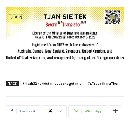
TAGS
#kisah32muridutamabuddhagotama
#YAYasodharaTheri
Facebook
X
WhatsApp