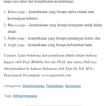
tanpa rasa takut dari kemelekatan-kemelekatan:
K
ā
ma-y
ō
ga
– kemelekatan yang berupa nafsu rendah atau
kesenangan indrawi;
Bhava-y
ō
ga
– kemelekatan yang berupa keinginan untuk hidup
abadi;
Di
ṭṭ
hi-y
ō
ga
– kemelekatan yang berupa pandangan keliru, dan
Avijj
ā
-y
ō
ga
– kemelekatan yang berupa kebodohan batin.
Catatan: Latar belakang dan penjelasan ditulis dalam bahasa
Inggris oleh Prof. Bhikkhu Seevali, Ph.D, dan stanza Pali-nya
diterjemahkan ke bahasa Indonesia oleh Tjan Sie Tek, M.Sc.,
Penerjemah Tersumpah, www.tjansietek.com
Categories:
Dhammapada
,
Pendidikan
,
Renungan
Tags:
#dhammapada