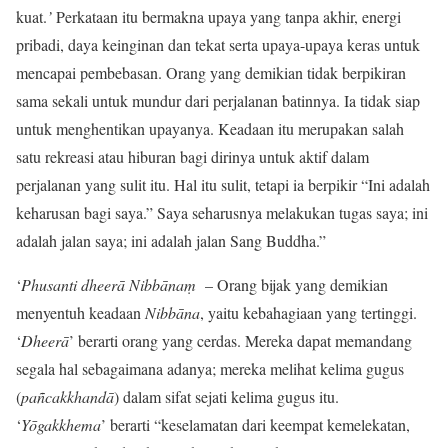
kuat.
’
Perkataan itu bermakna upaya yang tanpa akhir, energi
pribadi, daya keinginan dan tekat serta upaya-upaya keras untuk
mencapai pembebasan. Orang yang demikian tidak berpikiran
sama sekali untuk mundur dari perjalanan batinnya. Ia tidak siap
untuk menghentikan upayanya. Keadaan itu merupakan salah
satu rekreasi atau hiburan bagi dirinya untuk aktif dalam
perjalanan yang sulit itu. Hal itu sulit, tetapi ia berpikir “Ini adalah
keharusan bagi saya.” Saya seharusnya melakukan tugas saya; ini
adalah jalan saya; ini adalah jalan Sang Buddha.”
‘
Phusanti dheer
ā Nibbānaṃ
– Orang bijak yang demikian
menyentuh keadaan
Nibb
āna
, yaitu kebahagiaan yang tertinggi.
‘
Dheer
ā
’ berarti orang yang cerdas. Mereka dapat memandang
segala hal sebagaimana adanya; mereka melihat kelima gugus
(
pa
ñcakkhandā
) dalam sifat sejati kelima gugus itu.
‘
Y
ōgakkhema
’ berarti “keselamatan dari keempat kemelekatan,