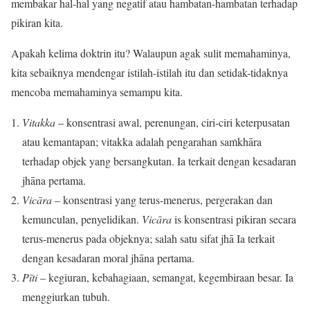
membakar hal-hal yang negatif atau hambatan-hambatan terhadap
pikiran kita.
Apakah kelima doktrin itu? Walaupun agak sulit memahaminya,
kita sebaiknya mendengar istilah-istilah itu dan setidak-tidaknya
mencoba memahaminya semampu kita.
Vitakka
– konsentrasi awal, perenungan, ciri-ciri keterpusatan
atau kemantapan; vitakka adalah pengarahan saṁkhāra
terhadap objek yang bersangkutan. Ia terkait dengan kesadaran
jhāna pertama.
Vic
ā
ra
– konsentrasi yang terus-menerus, pergerakan dan
kemunculan, penyelidikan.
Vic
ā
ra
is konsentrasi pikiran secara
terus-menerus pada objeknya; salah satu sifat jhā Ia terkait
dengan kesadaran moral jhāna pertama.
P
ī
ti
– kegiuran, kebahagiaan, semangat, kegembiraan besar. Ia
menggiurkan tubuh.