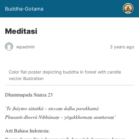
Buddha-Gotama
Meditasi
wpadmin
3 years ago
Color flat poster depicting buddha in forest with candle
vector illustration
Dhammapada Stanza 23
‘
Te jhāyino sātatikā – niccaṃ daḷha parakkamā
Phusanti dheerā Nibbānaṃ – yōgakkhemaṃ anuttaraṃ’
Arti Bahasa Indonesia: