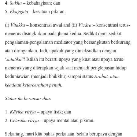
Sukha
– kebahagiaan; dan
Ē
kaggata
– kesatuan pikiran.
(i)
Vitakka
– konsentrasi awal and (ii)
Vic
āra
– konsentrasi terus-
menerus disingkirkan pada jhāna kedua. Sedikit demi sedikit
pengalaman-pengalaman meditator yang bersangkutan berkurang
atau diringankan. Jadi, apakah yang dimaksudkan dengan
‘
s
ātatikā
’? Istilah itu berarti upaya yang kuat atau upaya terus-
menerus yang diterapkan sejak saat menjadi penglepasan hidup
keduniawian (menjadi bhikkhu) sampai status
Arahat, atau
keadaan ketercerahan penuh.
Status itu berunsur dua:
K
ā
yika viriya
– upaya fisik; dan
C
ē
tasika viriya
– upaya mental atau pikiran.
Sekarang, mari kita bahas perkataan ‘selalu berupaya dengan