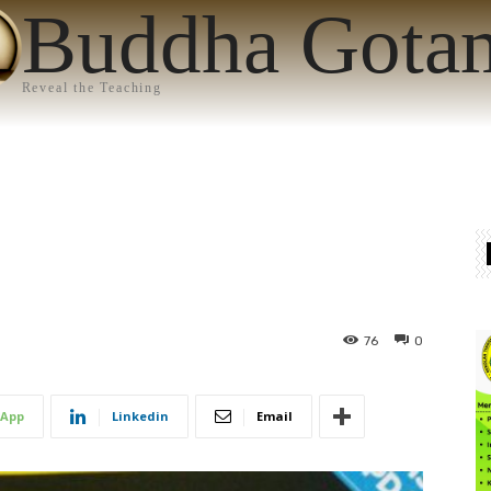
Buddha Gota
Reveal the Teaching
76
0
App
Linkedin
Email