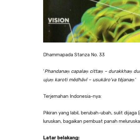
Dhammapada Stanza No. 33
‘
Phandanaṃ capalaṃ cittaṃ – durakkhaṃ du
ujuṃ karoti mēdhāvī – usukāro’va tējanaṃ’
Terjemahan Indonesia-nya:
Pikiran yang labil, berubah-ubah, sulit dijaga (
luruskan, bagaikan pembuat panah melurusk
Latar belakang: