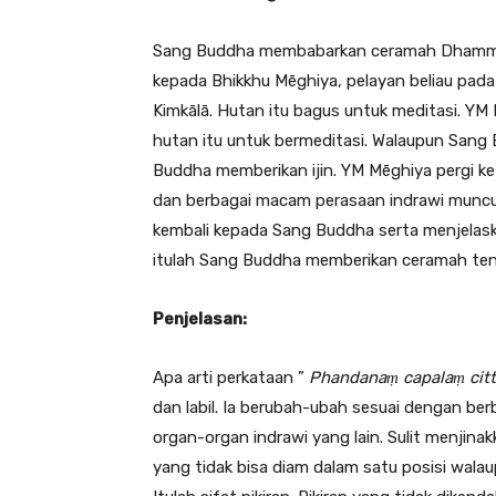
Sang Buddha membabarkan ceramah Dhamma in
kepada Bhikkhu Mēghiya, pelayan beliau pada
Kimkālā. Hutan itu bagus untuk meditasi. YM 
hutan itu untuk bermeditasi. Walaupun Sang B
Buddha memberikan ijin. YM Mēghiya pergi ke
dan berbagai macam perasaan indrawi muncul d
kembali kepada Sang Buddha serta menjelaskan
itulah Sang Buddha memberikan ceramah tenta
Penjelasan:
Apa arti perkataan ”
Phandanaṃ capalaṃ cit
dan labil. Ia berubah-ubah sesuai dengan be
organ-organ indrawi yang lain. Sulit menjin
yang tidak bisa diam dalam satu posisi walaup