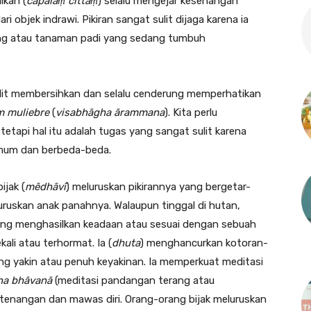
likan (
capalaṃ cittaṃ
) selalu mengejar kesenangan
i objek indrawi. Pikiran sangat sulit dijaga karena ia
ung atau tanaman padi yang sedang tumbuh
ulit membersihkan dan selalu cenderung memperhatikan
 muliebre
(
visabhāgha ārammana
). Kita perlu
etapi hal itu adalah tugas yang sangat sulit karena
 umum dan berbeda-beda.
ijak (
mēdhāvī
) meluruskan pikirannya yang bergetar-
ruskan anak panahnya. Walaupun tinggal di hutan,
yang menghasilkan keadaan atau sesuai dengan sebuah
ali atau terhormat. Ia (
dhuta
) menghancurkan kotoran-
ng yakin atau penuh keyakinan. Ia memperkuat meditasi
na bhāvanā
(meditasi pandangan terang atau
nangan dan mawas diri. Orang-orang bijak meluruskan