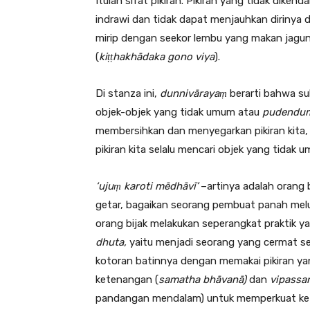
Itulah sifat pikiran. Pikiran yang tidak dikenda
indrawi dan tidak dapat menjauhkan dirinya dar
mirip dengan seekor lembu yang makan jag
(
kiṭṭhakhādaka gono viya
).
Di stanza ini,
dunnivārayaṃ
berarti bahwa s
objek-objek yang tidak umum atau
pudendum
membersihkan dan menyegarkan pikiran kita, t
pikiran kita selalu mencari objek yang tidak
‘ujuṃ karoti mēdhāvī’
–artinya adalah orang b
getar, bagaikan seorang pembuat panah melu
orang bijak melakukan seperangkat praktik 
dhuta,
yaitu menjadi seorang yang cermat sek
kotoran batinnya dengan memakai pikiran ya
ketenangan (
samatha bhāvanā)
dan
vipassa
pandangan mendalam) untuk memperkuat kete