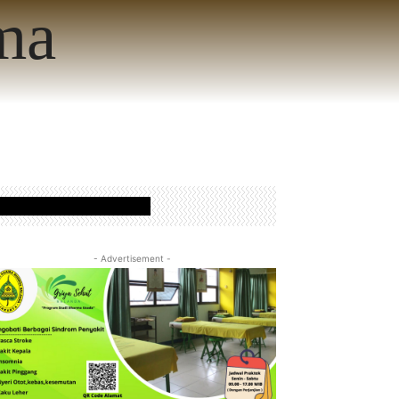
ma
www.nalandafoundation.net
- Advertisement -