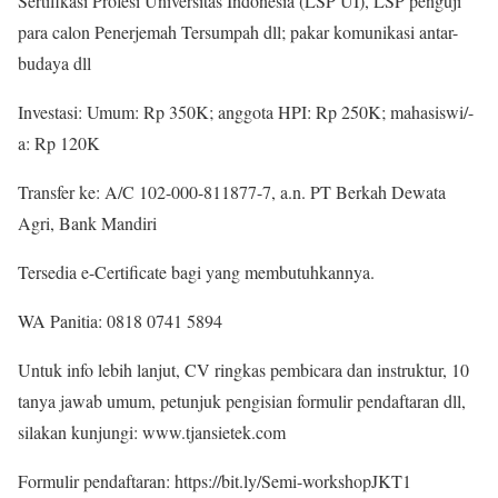
Sertifikasi Profesi Universitas Indonesia (LSP UI), LSP penguji
para calon Penerjemah Tersumpah dll; pakar komunikasi antar-
budaya dll
Investasi: Umum: Rp 350K; anggota HPI: Rp 250K; mahasiswi/-
a: Rp 120K
Transfer ke: A/C 102-000-811877-7, a.n. PT Berkah Dewata
Agri, Bank Mandiri
Tersedia e-Certificate bagi yang membutuhkannya.
WA Panitia: 0818 0741 5894
Untuk info lebih lanjut, CV ringkas pembicara dan instruktur, 10
tanya jawab umum, petunjuk pengisian formulir pendaftaran dll,
silakan kunjungi: www.tjansietek.com
Formulir pendaftaran: https://bit.ly/Semi-workshopJKT1