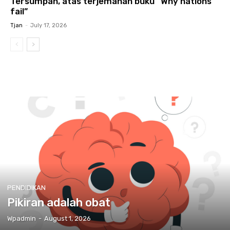
Tersumpah, atas terjemahan buku “Why nations
fail”
Tjan
-
July 17, 2026
PENDIDIKAN
Pikiran adalah obat
Wpadmin
-
August 1, 2026