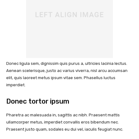
Donec ligula sem, dignissim quis purus a, ultricies lacinia lectus.
Aenean scelerisque, justo ac varius viverra, nisl arcu accumsan
elit, quis laoreet metus ipsum vitae sem. Phasellus luctus
imperdiet.
Donec tortor ipsum
Pharetra ac malesuada in, sagittis ac nibh. Praesent mattis
ullamcorper metus, imperdiet convallis eros bibendum nec.
Praesent justo quam, sodales eu dui vel, iaculis feugiat nunc.