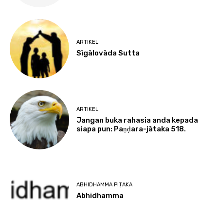
ARTIKEL
Sīgālovāda Sutta
ARTIKEL
Jangan buka rahasia anda kepada
siapa pun: Paṇḍara-jātaka 518.
ABHIDHAMMA PIṬAKA
Abhidhamma