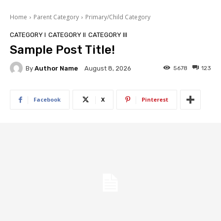
Home
Parent Category
Primary/Child Category
CATEGORY I
CATEGORY II
CATEGORY III
Sample Post Title!
By
Author Name
5678
123
August 8, 2026
Facebook
X
Pinterest